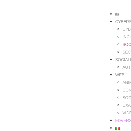
🏡
CYBER
CYB
INC
SOC
SEC
SOCIAL
AUT
WEB
ANI
CON
SOC
UX/
VID
EDVER