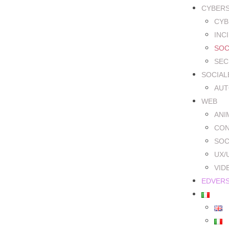
CYBER
CYB
INC
SOC
SEC
SOCIAL
AUT
WEB
ANI
CON
SOC
UX/
VID
EDVER